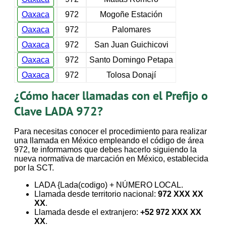
Oaxaca
972
Mogoñe Estación
Oaxaca
972
Palomares
Oaxaca
972
San Juan Guichicovi
Oaxaca
972
Santo Domingo Petapa
Oaxaca
972
Tolosa Donají
¿Cómo hacer llamadas con el Prefijo o
Clave LADA 972?
Para necesitas conocer el procedimiento para realizar
una llamada en México empleando el código de área
972, te informamos que debes hacerlo siguiendo la
nueva normativa de marcación en México, establecida
por la SCT.
LADA {Lada(codigo) + NÚMERO LOCAL.
Llamada desde territorio nacional:
972 XXX XX
XX
.
Llamada desde el extranjero:
+52 972 XXX XX
XX
.