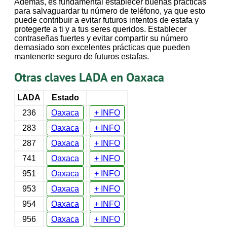
Además, es fundamental establecer buenas prácticas
para salvaguardar tu número de teléfono, ya que esto
puede contribuir a evitar futuros intentos de estafa y
protegerte a ti y a tus seres queridos. Establecer
contraseñas fuertes y evitar compartir su número
demasiado son excelentes prácticas que pueden
mantenerte seguro de futuros estafas.
Otras claves LADA en Oaxaca
LADA
Estado
236
Oaxaca
+ INFO
283
Oaxaca
+ INFO
287
Oaxaca
+ INFO
741
Oaxaca
+ INFO
951
Oaxaca
+ INFO
953
Oaxaca
+ INFO
954
Oaxaca
+ INFO
956
Oaxaca
+ INFO