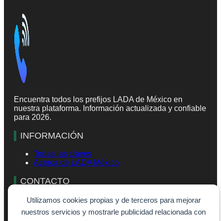
Encuentra todos los prefijos LADA de México en
nuestra plataforma. Información actualizada y confiable
para 2026.
INFORMACIÓN
Todas las claves
Acerca de LADA México
CONTACTO
info@lada-mexico.com
Utilizamos cookies propias y de terceros para mejorar
Formulario de contacto
nuestros servicios y mostrarle publicidad relacionada con