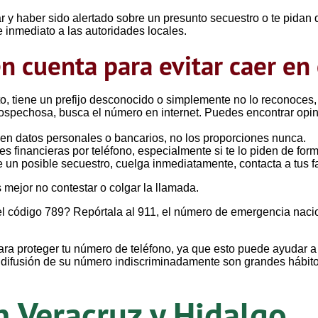
r y haber sido alertado sobre un presunto secuestro o te pidan 
e inmediato a las autoridades locales.
n cuenta para evitar caer en 
o, tiene un prefijo desconocido o simplemente no lo reconoces, 
sospechosa, busca el número en internet. Puedes encontrar opi
iden datos personales o bancarios, no los proporciones nunca.
s financieras por teléfono, especialmente si te lo piden de form
 un posible secuestro, cuelga inmediatamente, contacta a tus fam
 mejor no contestar o colgar la llamada.
el código 789? Repórtala al 911, el número de emergencia naci
proteger tu número de teléfono, ya que esto puede ayudar a prev
la difusión de su número indiscriminadamente son grandes hábi
n Veracruz y Hidalgo