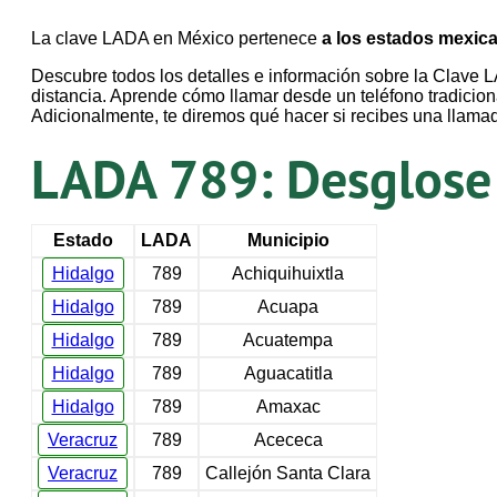
La clave LADA en México pertenece
a los estados mexic
Descubre todos los detalles e información sobre la Clave L
distancia. Aprende cómo llamar desde un teléfono tradiciona
Adicionalmente, te diremos qué hacer si recibes una llama
LADA 789: Desglose d
Estado
LADA
Municipio
Hidalgo
789
Achiquihuixtla
Hidalgo
789
Acuapa
Hidalgo
789
Acuatempa
Hidalgo
789
Aguacatitla
Hidalgo
789
Amaxac
Veracruz
789
Acececa
Veracruz
789
Callejón Santa Clara