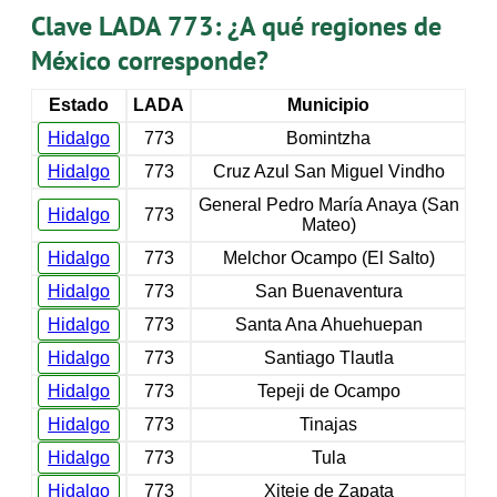
Clave LADA 773: ¿A qué regiones de
México corresponde?
Estado
LADA
Municipio
Hidalgo
773
Bomintzha
Hidalgo
773
Cruz Azul San Miguel Vindho
General Pedro María Anaya (San
Hidalgo
773
Mateo)
Hidalgo
773
Melchor Ocampo (El Salto)
Hidalgo
773
San Buenaventura
Hidalgo
773
Santa Ana Ahuehuepan
Hidalgo
773
Santiago Tlautla
Hidalgo
773
Tepeji de Ocampo
Hidalgo
773
Tinajas
Hidalgo
773
Tula
Hidalgo
773
Xiteje de Zapata