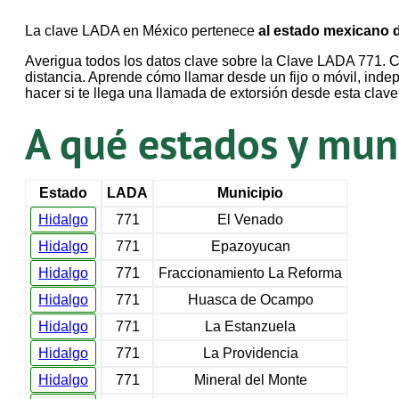
La clave LADA en México pertenece
al estado mexicano 
Averigua todos los datos clave sobre la Clave LADA 771. C
distancia. Aprende cómo llamar desde un fijo o móvil, inde
hacer si te llega una llamada de extorsión desde esta clav
A qué estados y mun
Estado
LADA
Municipio
Hidalgo
771
El Venado
Hidalgo
771
Epazoyucan
Hidalgo
771
Fraccionamiento La Reforma
Hidalgo
771
Huasca de Ocampo
Hidalgo
771
La Estanzuela
Hidalgo
771
La Providencia
Hidalgo
771
Mineral del Monte