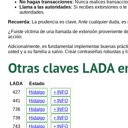
No hagas transacciones:
Nunca realices transaccion
Llama a las autoridades:
Si recibes extorsiones o te
autoridades.
Recuerda:
La prudencia es clave. Ante cualquier duda, es 
¿Fuiste víctima de una llamada de extorsión proveniente d
acción.
Adicionalmente, es fundamental implementar buenas práctic
usted y a su familia a salvo. Crear contraseñas robustas y 
Otras claves LADA e
LADA
Estado
427
Hidalgo
+ INFO
441
Hidalgo
+ INFO
736
Hidalgo
+ INFO
738
Hidalgo
+ INFO
743
Hidalgo
+ INFO