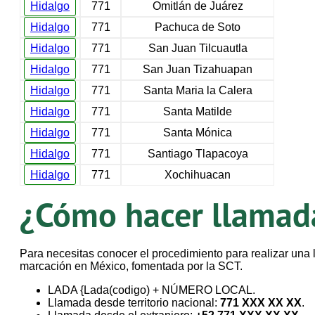
Hidalgo
771
Omitlán de Juárez
Hidalgo
771
Pachuca de Soto
Hidalgo
771
San Juan Tilcuautla
Hidalgo
771
San Juan Tizahuapan
Hidalgo
771
Santa Maria la Calera
Hidalgo
771
Santa Matilde
Hidalgo
771
Santa Mónica
Hidalgo
771
Santiago Tlapacoya
Hidalgo
771
Xochihuacan
¿Cómo hacer llamada
Para necesitas conocer el procedimiento para realizar un
marcación en México, fomentada por la SCT.
LADA {Lada(codigo) + NÚMERO LOCAL.
Llamada desde territorio nacional:
771 XXX XX XX
.