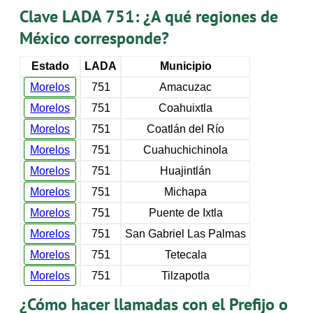
Clave LADA 751: ¿A qué regiones de
México corresponde?
Estado
LADA
Municipio
Morelos
751
Amacuzac
Morelos
751
Coahuixtla
Morelos
751
Coatlán del Río
Morelos
751
Cuahuchichinola
Morelos
751
Huajintlán
Morelos
751
Michapa
Morelos
751
Puente de Ixtla
Morelos
751
San Gabriel Las Palmas
Morelos
751
Tetecala
Morelos
751
Tilzapotla
¿Cómo hacer llamadas con el Prefijo o