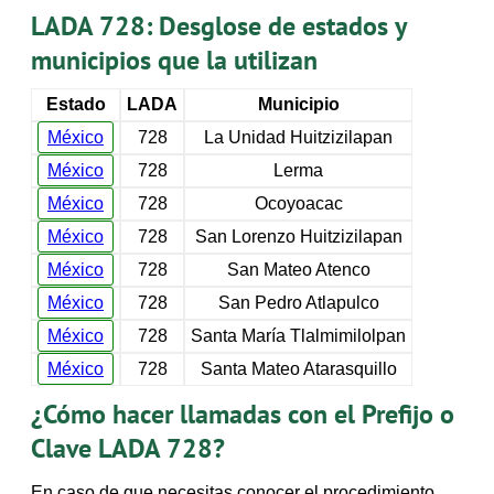
LADA 728: Desglose de estados y
municipios que la utilizan
Estado
LADA
Municipio
México
728
La Unidad Huitzizilapan
México
728
Lerma
México
728
Ocoyoacac
México
728
San Lorenzo Huitzizilapan
México
728
San Mateo Atenco
México
728
San Pedro Atlapulco
México
728
Santa María Tlalmimilolpan
México
728
Santa Mateo Atarasquillo
¿Cómo hacer llamadas con el Prefijo o
Clave LADA 728?
En caso de que necesitas conocer el procedimiento