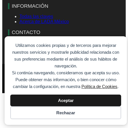
INFORMACIÓN
Todas las claves
Acerca de LADA México
CONTACTO
info@lada-mexico.com
Utilizamos cookies propias y de terceros para mejorar
Formulario de contacto
nuestros servicios y mostrarle publicidad relacionada con
sus preferencias mediante el análisis de sus hábitos de
navegación.
© 2026 - SiempreVisible.com
Si continúa navegando, consideramos que acepta su uso.
Aviso legal
Puede obtener más información, o bien conocer cómo
Política de cookies
Política de privacidad
cambiar la configuración, en nuestra
Política de Cookies
.
Aceptar
Rechazar