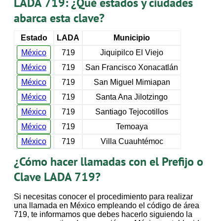
LADA 719: ¿Qué estados y ciudades
abarca esta clave?
Estado
LADA
Municipio
México
719
Jiquipilco El Viejo
México
719
San Francisco Xonacatlán
México
719
San Miguel Mimiapan
México
719
Santa Ana Jilotzingo
México
719
Santiago Tejocotillos
México
719
Temoaya
México
719
Villa Cuauhtémoc
¿Cómo hacer llamadas con el Prefijo o
Clave LADA 719?
Si necesitas conocer el procedimiento para realizar
una llamada en México empleando el código de área
719, te informamos que debes hacerlo siguiendo la