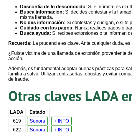
Desconfía de lo desconocido:
Si el número es ocult
Busca información:
Si decides contestar y la llama
misma llamada.
No des información:
Si contestas y cuelgan, o si te 
Cuidado con los pagos:
Nunca realices pagos o tran
Busca ayuda:
Si recibes extorsiones o te informan d
Recuerda:
La prudencia es clave. Ante cualquier duda, es 
¿Fuiste víctima de una llamada de extorsión proveniente d
acción.
Además, es fundamental adoptar buenas prácticas para salva
familia a salvo. Utilizar contraseñas robustas y evitar co
de fraude.
Otras claves LADA e
LADA
Estado
619
Sonora
+ INFO
622
Sonora
+ INFO