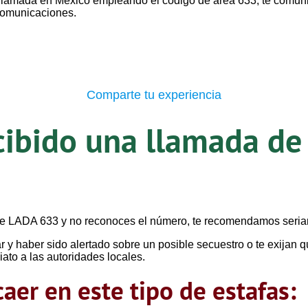
a llamada en México empleando el código de área 633, te comu
comunicaciones.
Comparte tu experiencia
cibido una llamada de
ave LADA 633 y no reconoces el número, te recomendamos seria
 y haber sido alertado sobre un posible secuestro o te exijan q
iato a las autoridades locales.
aer en este tipo de estafas: