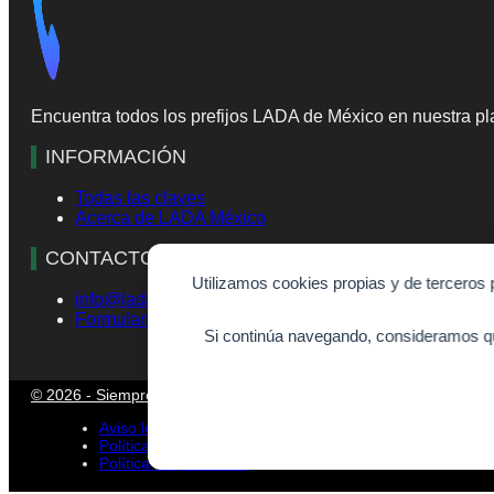
Encuentra todos los prefijos LADA de México en nuestra pla
INFORMACIÓN
Todas las claves
Acerca de LADA México
CONTACTO
Utilizamos cookies propias y de terceros 
info@lada-mexico.com
Formulario de contacto
Si continúa navegando, consideramos qu
© 2026 - SiempreVisible.com
Aviso legal
Política de cookies
Política de privacidad