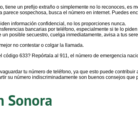
o, tiene un prefijo extraño o simplemente no lo reconoces, es me
da parece sospechosa, busca el número en internet. Puedes enc
piden información confidencial, no los proporciones nunca.
sferencias bancarias por teléfono, especialmente si te lo piden
e un posible secuestro, cuelga inmediatamente, avisa a tus sere
mejor no contestar o colgar la llamada.
el código 633? Repórtala al 911, el número de emergencia naci
guardar tu número de teléfono, ya que esto puede contribuir a e
mpartir su número indiscriminadamente son buenos consejos que 
n Sonora