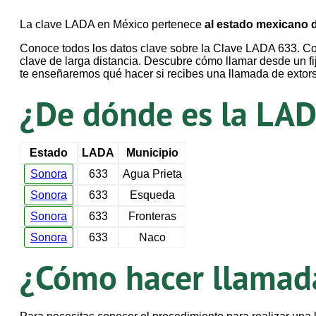
La clave LADA en México pertenece
al estado mexicano 
Conoce todos los datos clave sobre la Clave LADA 633. Con
clave de larga distancia. Descubre cómo llamar desde un fi
te enseñaremos qué hacer si recibes una llamada de extor
¿De dónde es la LAD
Estado
LADA
Municipio
Sonora
633
Agua Prieta
Sonora
633
Esqueda
Sonora
633
Fronteras
Sonora
633
Naco
¿Cómo hacer llamada