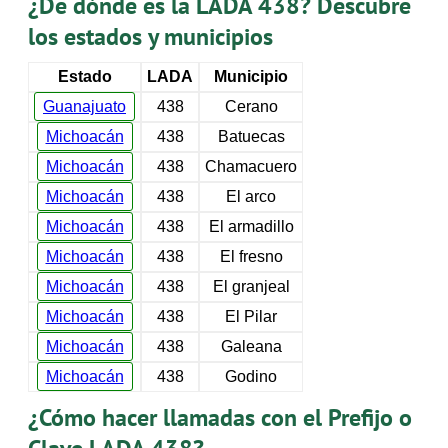
¿De dónde es la LADA 438? Descubre
los estados y municipios
Estado
LADA
Municipio
Guanajuato
438
Cerano
Michoacán
438
Batuecas
Michoacán
438
Chamacuero
Michoacán
438
El arco
Michoacán
438
El armadillo
Michoacán
438
El fresno
Michoacán
438
El granjeal
Michoacán
438
El Pilar
Michoacán
438
Galeana
Michoacán
438
Godino
¿Cómo hacer llamadas con el Prefijo o