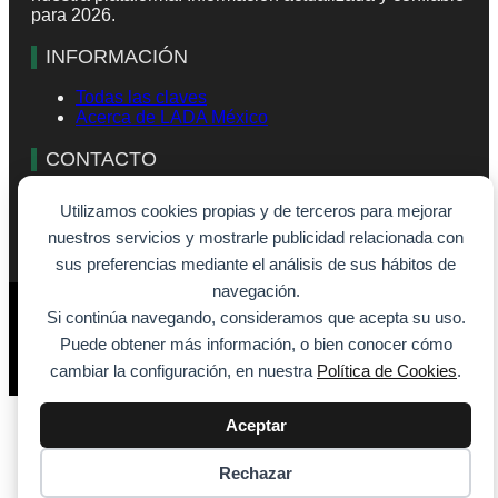
para 2026.
INFORMACIÓN
Todas las claves
Acerca de LADA México
CONTACTO
info@lada-mexico.com
Utilizamos cookies propias y de terceros para mejorar
Formulario de contacto
nuestros servicios y mostrarle publicidad relacionada con
sus preferencias mediante el análisis de sus hábitos de
navegación.
© 2026 - SiempreVisible.com
Si continúa navegando, consideramos que acepta su uso.
Aviso legal
Puede obtener más información, o bien conocer cómo
Política de cookies
Política de privacidad
cambiar la configuración, en nuestra
Política de Cookies
.
Aceptar
Rechazar