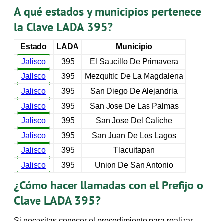
A qué estados y municipios pertenece
la Clave LADA 395?
Estado
LADA
Municipio
Jalisco
395
El Saucillo De Primavera
Jalisco
395
Mezquitic De La Magdalena
Jalisco
395
San Diego De Alejandria
Jalisco
395
San Jose De Las Palmas
Jalisco
395
San Jose Del Caliche
Jalisco
395
San Juan De Los Lagos
Jalisco
395
Tlacuitapan
Jalisco
395
Union De San Antonio
¿Cómo hacer llamadas con el Prefijo o
Clave LADA 395?
Si necesitas conocer el procedimiento para realizar