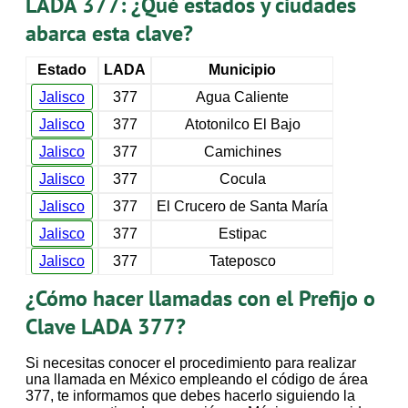
LADA 377: ¿Qué estados y ciudades
abarca esta clave?
Estado
LADA
Municipio
Jalisco
377
Agua Caliente
Jalisco
377
Atotonilco El Bajo
Jalisco
377
Camichines
Jalisco
377
Cocula
Jalisco
377
El Crucero de Santa María
Jalisco
377
Estipac
Jalisco
377
Tateposco
¿Cómo hacer llamadas con el Prefijo o
Clave LADA 377?
Si necesitas conocer el procedimiento para realizar
una llamada en México empleando el código de área
377, te informamos que debes hacerlo siguiendo la