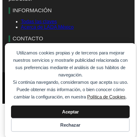
INFORMACIÓN
Todas las claves
Acerca de LADA México
CONTACTO
info@lada-mexico.com
Utilizamos cookies propias y de terceros para mejorar
Formulario de contacto
nuestros servicios y mostrarle publicidad relacionada con
sus preferencias mediante el análisis de sus hábitos de
navegación.
© 2026 - SiempreVisible.com
Si continúa navegando, consideramos que acepta su uso.
Aviso legal
Puede obtener más información, o bien conocer cómo
Política de cookies
Política de privacidad
cambiar la configuración, en nuestra
Política de Cookies
.
Aceptar
Rechazar