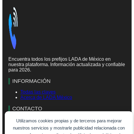
Encuentra todos los prefijos LADA de México en
nuestra plataforma. Información actualizada y confiable
para 2026.
INFORMACIÓN
Todas las claves
Acerca de LADA México
CONTACTO
info@lada-mexico.com
Utilizamos cookies propias y de terceros para mejorar
Formulario de contacto
nuestros servicios y mostrarle publicidad relacionada con