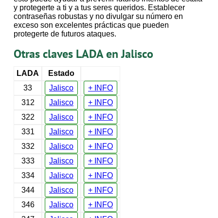
y protegerte a ti y a tus seres queridos. Establecer
contraseñas robustas y no divulgar su número en
exceso son excelentes prácticas que pueden
protegerte de futuros ataques.
Otras claves LADA en Jalisco
LADA
Estado
33
Jalisco
+ INFO
312
Jalisco
+ INFO
322
Jalisco
+ INFO
331
Jalisco
+ INFO
332
Jalisco
+ INFO
333
Jalisco
+ INFO
334
Jalisco
+ INFO
344
Jalisco
+ INFO
346
Jalisco
+ INFO