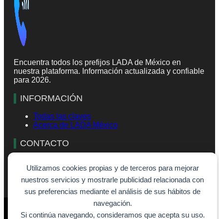
Encuentra todos los prefijos LADA de México en
nuestra plataforma. Información actualizada y confiable
para 2026.
INFORMACIÓN
Todas las claves
Acerca de LADA México
CONTACTO
info@lada-mexico.com
Utilizamos cookies propias y de terceros para mejorar
Formulario de contacto
nuestros servicios y mostrarle publicidad relacionada con
sus preferencias mediante el análisis de sus hábitos de
navegación.
© 2026 - SiempreVisible.com
Si continúa navegando, consideramos que acepta su uso.
Aviso legal