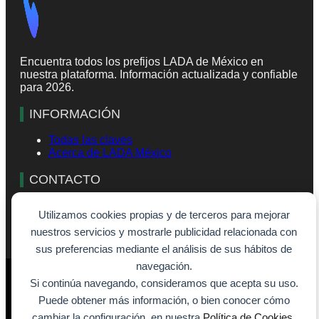
Encuentra todos los prefijos LADA de México en
nuestra plataforma. Información actualizada y confiable
para 2026.
INFORMACIÓN
Todas las claves
Acerca de LADA México
CONTACTO
info@lada-mexico.com
Utilizamos cookies propias y de terceros para mejorar
Formulario de contacto
nuestros servicios y mostrarle publicidad relacionada con
sus preferencias mediante el análisis de sus hábitos de
navegación.
© 2026 - SiempreVisible.com
Si continúa navegando, consideramos que acepta su uso.
Aviso legal
Puede obtener más información, o bien conocer cómo
Política de cookies
Política de privacidad
cambiar la configuración, en nuestra
Política de Cookies
.